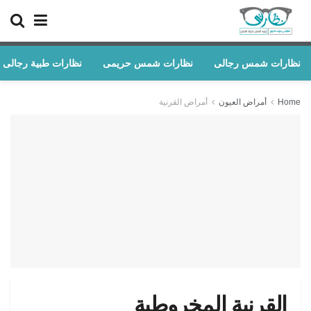
نظارات شمس رجالى
نظارات شمس حريمى
نظارات طبية رجالى
Home
أمراض العيون
أمراض القرنية
القرنية المخروطية