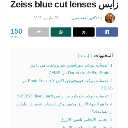
زايس Zeiss blue cut lenses
by
دكتور أحمد صبره
25 مارس، 2026
150
SHARES
المحتويات
إخفاء
1
عدسات بلوكت ديورافيجن بلو بروتكت من زايس
DuraVision® BlueProtect من ZEISS:
2
عدسات بلوكت فوتوفيوجن اكس PhotoFusion X من
ZEISS
3
عدسات بلوكت بلوجارد من زايس ZEISS BlueGuard®:
4
ما هو الضوء الأزرق وكيف يمكن لطبقات عدسات البلوكت
أن تساعدك؟
5
الجانب الإيجابي للضوء الأزرق
6
الجانب السلبي للضوء الأزرق