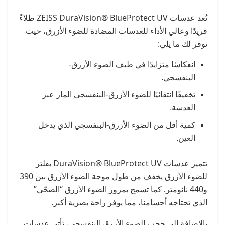
تُعد عدسات ZEISS DuraVision® BlueProtect UV طلاءً
فريدًا وعالي الأداء للعدسات المضادة للضوء الأزرق، حيث
توفر لك ما يلي:
انعكاسًا متزايدًا في طيف الضوء الأزرق-
البنفسجي.
تخفيفًا انتقائيًا للضوء الأزرق-البنفسجي المار عبر
العدسة.
كمية أقل من الضوء الأزرق-البنفسجي الذي يدخل
العين.
تتميز عدسات DuraVision® BlueProtect UV بفلتر
للضوء الأزرق يخفف من طول موجة الضوء الأزرق بين 390
و440 نانومتر. كما تسمح بمرور الضوء الأزرق “الصحّي”
الذي تحتاجه أجسامنا، مما يوفر راحة بصرية أكبر.
بالإضافة إلى حجب الضوء الأزرق البنفسجي، تأتي عدسات