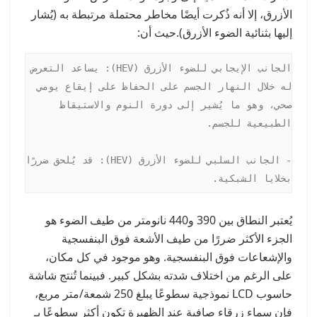
الأزرق، إلا أنه ذُكرت أيضًا مخاطر محتملة مرتبطة به (يُشار
إليها بثنائية الضوء الأزرق).حيث أن:
الجانب الإيجابي للضوء الأزرق (HEV): يساعد التعرض 
له خلال النهار الجسم على الحفاظ على إيقاع يومي 
صحي، وهو ما يُشير إلى دورة النوم والاستيقاظ 
- الجانب السلبي للضوء الأزرق (HEV): قد يُلحق ضررًا 
بخلايا الشبكية.

يُعتبر النطاق بين 390 و440 نانومتر من طيف الضوء هو
الجزء الأكثر ضررًا من طيف الأشعة فوق البنفسجية
والإشعاعات فوق البنفسجية. وهو موجود في كل مكان،
على الرغم من اختلاف شدته بشكل كبير. فبينما تُنتج شاشة
حاسوب LCD نموذجية سطوعًا يبلغ 250 شمعة/متر مربع،
فإن سماء زرقاء صافية عند الظهيرة تكون أكثر سطوعًا بـ