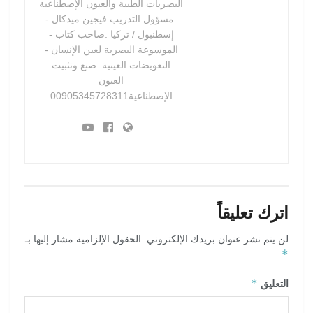
البصريات الطبية والعيون الإصطناعية
.مسؤول التدريب فيجين ميدكال -
إسطنبول / تركيا .صاحب كتاب -
الموسوعة البصرية لعين الإنسان -
التعويضات العينية :صنع وتثبيت
العيون
الإصطناعية00905345728311
اترك تعليقاً
لن يتم نشر عنوان بريدك الإلكتروني.
الحقول الإلزامية مشار إليها بـ
*
*
التعليق