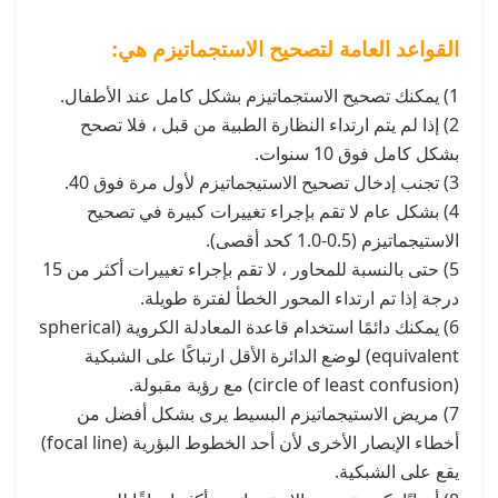
القواعد العامة لتصحيح الاستجماتيزم هي:
1) يمكنك تصحيح الاستجماتيزم بشكل كامل عند الأطفال.
2) إذا لم يتم ارتداء النظارة الطبية من قبل ، فلا تصحح
بشكل كامل فوق 10 سنوات.
3) تجنب إدخال تصحيح الاستيجماتيزم لأول مرة فوق 40.
4) بشكل عام لا تقم بإجراء تغييرات كبيرة في تصحيح
الاستيجماتيزم (0.5-1.0 كحد أقصى).
5) حتى بالنسبة للمحاور ، لا تقم بإجراء تغييرات أكثر من 15
درجة إذا تم ارتداء المحور الخطأ لفترة طويلة.
6) يمكنك دائمًا استخدام قاعدة المعادلة الكروية (spherical
equivalent) لوضع الدائرة الأقل ارتباكًا على الشبكية
(circle of least confusion) مع رؤية مقبولة.
7) مريض الاستيجماتيزم البسيط يرى بشكل أفضل من
أخطاء الإبصار الأخرى لأن أحد الخطوط البؤرية (focal line)
يقع على الشبكية.